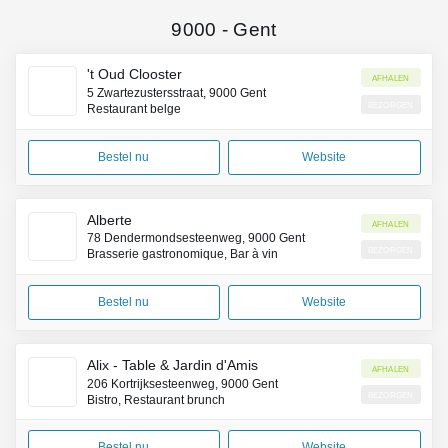
9000
-
Gent
't Oud Clooster
Afhalen
5 Zwartezustersstraat, 9000 Gent
Bezorgen
Restaurant belge
Bestel nu
Website
Alberte
Afhalen
78 Dendermondsesteenweg, 9000 Gent
Bezorgen
Brasserie gastronomique, Bar à vin
Bestel nu
Website
Alix - Table & Jardin d'Amis
Afhalen
206 Kortrijksesteenweg, 9000 Gent
Bezorgen
Bistro, Restaurant brunch
Bestel nu
Website