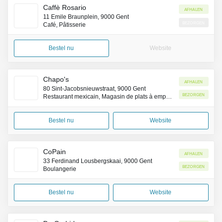
Caffè Rosario
Afhalen
11 Emile Braunplein, 9000 Gent
Bezorgen
Café, Pâtisserie
Bestel nu
Website
Chapo's
Afhalen
80 Sint-Jacobsnieuwstraat, 9000 Gent
Bezorgen
Restaurant mexicain, Magasin de plats à emporter, Livraison de repas à domicile
Bestel nu
Website
CoPain
Afhalen
33 Ferdinand Lousbergskaai, 9000 Gent
Bezorgen
Boulangerie
Bestel nu
Website