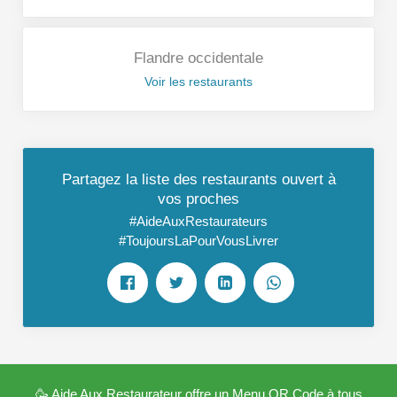
Flandre occidentale
Voir les restaurants
Partagez la liste des restaurants ouvert à
vos proches
#AideAuxRestaurateurs
#ToujoursLaPourVousLivrer
🥳 Aide Aux Restaurateur offre un Menu QR Code à tous